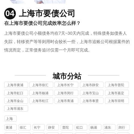
04
上海市要债公司
在上海市要债公司完成效率怎么样？
上海市要债公司小额债务均在7天~30天内完成，特殊债务如债务人
失踪，转移资产等等则用时会较长一些，上海市追账公司根据案件的
情况而定，正常债务追讨仅需一个月即可完成。
城市分站
上海市黄浦
上海市徐汇
上海市长宁
上海市静安
上海市普陀
区讨债公司
区讨债公司
区讨债公司
区讨债公司
区讨债公司
上海市虹口
上海市杨浦
上海市闵行
上海市宝山
上海市嘉定
区讨债公司
区讨债公司
区讨债公司
区讨债公司
区讨债公司
上海市金山
上海市松江
上海市青浦
上海市奉贤
上海市崇明
区讨债公司
区讨债公司
区讨债公司
区讨债公司
区讨债公司
上海市浦东
新区讨债公
上海
司
黄浦
徐汇
长宁
静安
普陀
虹口
杨浦
浦东
闵行