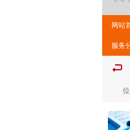
网站
服务
位