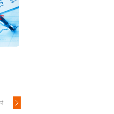
公司经工商局正
捷
服务全国清欠、讨债、收账、
讨
商账追讨清欠
应收账款追讨