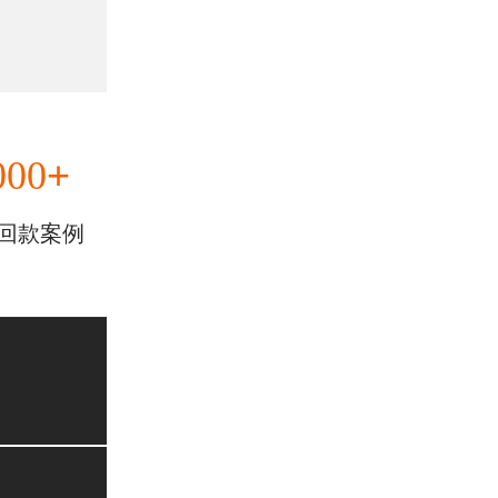
+
000
回款案例