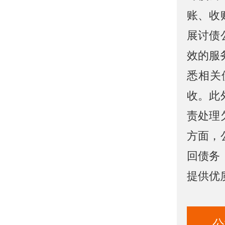
账、收
展讨债
效的服
悉相关
收。此
责处理
方面，
回债务
提供优
公