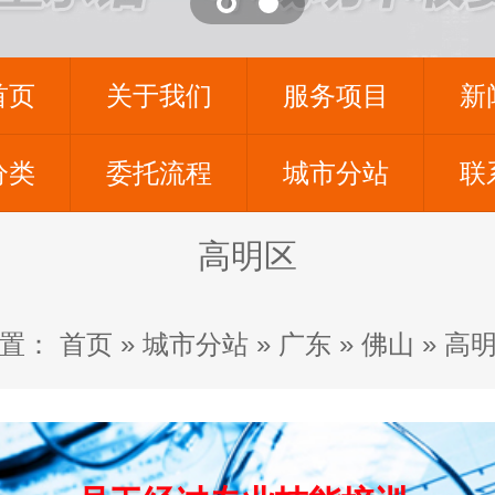
首页
关于我们
服务项目
新
分类
委托流程
城市分站
联
高明区
置：
首页
»
城市分站
»
广东
»
佛山
»
高