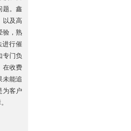
问题。鑫
，以及高
经验，熟
法进行催
如专门负
。在收费
果未能追
是为客户
障。