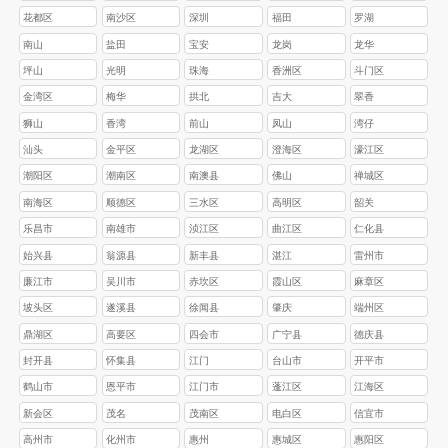
花都区
南沙区
深圳
福田
罗湖
南山
盐田
宝安
龙岗
龙华
坪山
光明
珠海
香洲区
斗门区
金湾区
梅华
拱北
吉大
翠香
狮山
香湾
前山
凤山
湾仔
汕头
金平区
龙湖区
澄海区
濠江区
‌潮阳区
‌潮南区
南澳县
佛山
禅城区
南海区
顺德区
三水区
高明区
韶关
乐昌市
南雄市
浈江区
‌曲江区
‌仁化县
始兴县
翁源县
‌新丰县
湛江
雷州市‌
‌‌廉江市‌
‌‌吴川市
赤坎区‌
‌霞山区‌
‌麻章区‌
‌坡头区‌
‌遂溪县‌
‌徐闻县
肇庆
‌端州区
鼎湖区
高要区
四会市
广宁县
德庆县
封开县
怀集县
江门
台山市
开平市
鹤山市
恩平市
江门市
蓬江区
江海区
新会区
茂名
茂南区
电白区
信宜市
高州市
化州市
惠州
惠城区
惠阳区