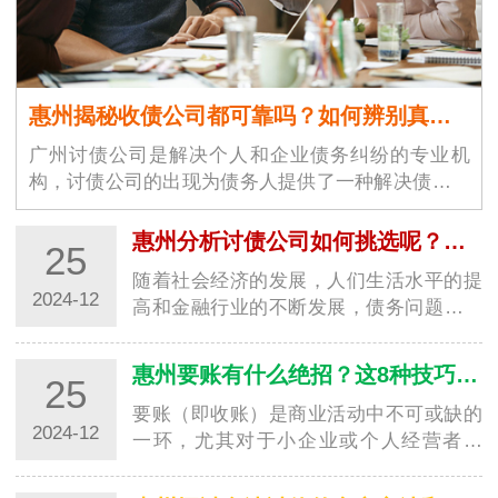
惠州揭秘收债公司都可靠吗？如何辨别真假！
广州讨债公司是解决个人和企业债务纠纷的专业机
构，讨债公司的出现为债务人提供了一种解决债务问
题的途径。广州讨债公司市场…
惠州分析讨债公司如何挑选呢？需要注意什么细节？
25
随着社会经济的发展，人们生活水平的提
2024-12
高和金融行业的不断发展，债务问题也逐
渐突显。在2024年选择一家深圳要账公司
时，消费…
惠州要账有什么绝招？这8种技巧值得学习！
25
要账（即收账）是商业活动中不可或缺的
2024-12
一环，尤其对于小企业或个人经营者来
说，及时催收未付款项是保证经济持续健
康发展的重…