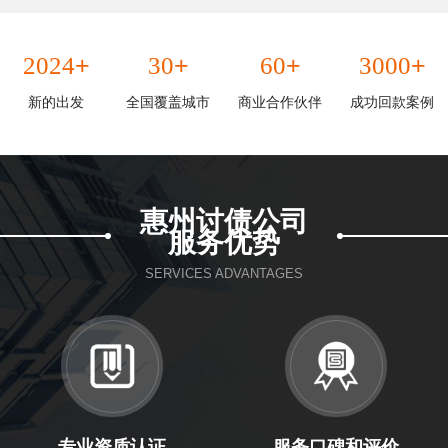
+
+
+
+
2024
30
60
3000
新的出发
全国覆盖城市
商业合作伙伴
成功回款案例
惠州讨债公司
服务优势
SERVICES ADVANTAGES
专业资质认证
服务口碑和评价