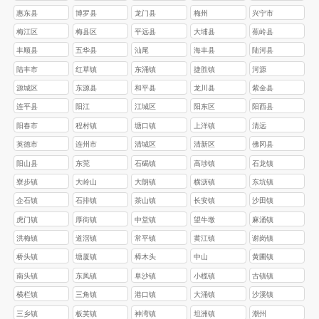
惠东县
博罗县
龙门县
梅州
兴宁市
梅江区
梅县区
平远县
大埔县
蕉岭县
丰顺县
五华县
汕尾
海丰县
陆河县
陆丰市
红草镇
东涌镇
捷胜镇
河源
源城区
东源县
和平县
龙川县
紫金县
连平县
阳江
江城区
阳东区
阳西县
阳春市
程村镇
塘口镇
上洋镇
清远
英德市
连州市
清城区
清新区
佛冈县
阳山县
东莞
石碣镇
高埗镇
石龙镇
寮步镇
大岭山
大朗镇
横沥镇
东坑镇
企石镇
石排镇
茶山镇
长安镇
沙田镇
虎门镇
厚街镇
中堂镇
望牛墩
麻涌镇
洪梅镇
道滘镇
常平镇
黄江镇
谢岗镇
桥头镇
塘厦镇
樟木头
中山
黄圃镇
南头镇
东凤镇
阜沙镇
小榄镇
古镇镇
横栏镇
三角镇
港口镇
大涌镇
沙溪镇
三乡镇
板芙镇
神湾镇
坦洲镇
潮州