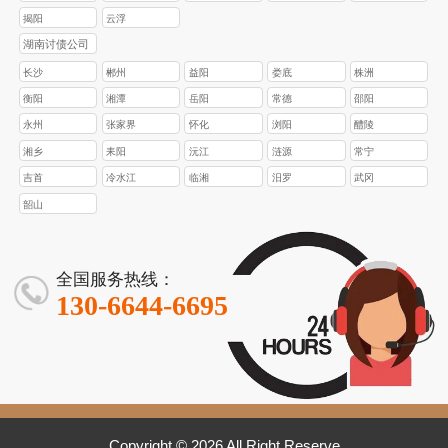
揭阳
云浮
湖南讨债公司
长沙
郴州
益阳
娄底
株洲
衡阳
湘潭
岳阳
常德
邵阳
永州
张家界
怀化
浏阳
醴陵
湘乡
耒阳
沅江
涟源
常宁
吉首
冷水江
临湘
汨罗
武冈
韶山
全国服务热线：
130-6644-6695
Copyright © 2026 All Right Reserve