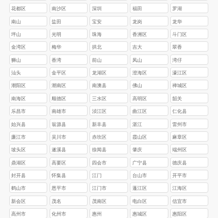
花都区
南沙区
深圳
福田
罗湖
南山
盐田
宝安
龙岗
龙华
坪山
光明
珠海
香洲区
斗门区
金湾区
梅华
拱北
吉大
翠香
狮山
香湾
前山
凤山
湾仔
汕头
金平区
龙湖区
澄海区
濠江区
‌潮阳区
‌潮南区
南澳县
佛山
禅城区
南海区
顺德区
三水区
高明区
韶关
乐昌市
南雄市
浈江区
‌曲江区
‌仁化县
始兴县
翁源县
‌新丰县
湛江
雷州市‌
‌‌廉江市‌
‌‌吴川市
赤坎区‌
‌霞山区‌
‌麻章区‌
‌坡头区‌
‌遂溪县‌
‌徐闻县
肇庆
‌端州区
鼎湖区
高要区
四会市
广宁县
德庆县
封开县
怀集县
江门
台山市
开平市
鹤山市
恩平市
江门市
蓬江区
江海区
新会区
茂名
茂南区
电白区
信宜市
高州市
化州市
惠州
惠城区
惠阳区