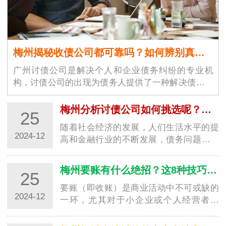
梅州揭秘收债公司都可靠吗？如何辨别真假！
广州讨债公司是解决个人和企业债务纠纷的专业机
构，讨债公司的出现为债务人提供了一种解决债务问
题的途径。广州讨债公司市场…
梅州分析讨债公司如何挑选呢？需要注意什么细节？
25
随着社会经济的发展，人们生活水平的提
2024-12
高和金融行业的不断发展，债务问题也逐
渐突显。在2024年选择一家深圳要账公司
时，消费…
梅州要账有什么绝招？这8种技巧值得学习！
25
要账（即收账）是商业活动中不可或缺的
2024-12
一环，尤其对于小企业或个人经营者来
说，及时催收未付款项是保证经济持续健
康发展的重…