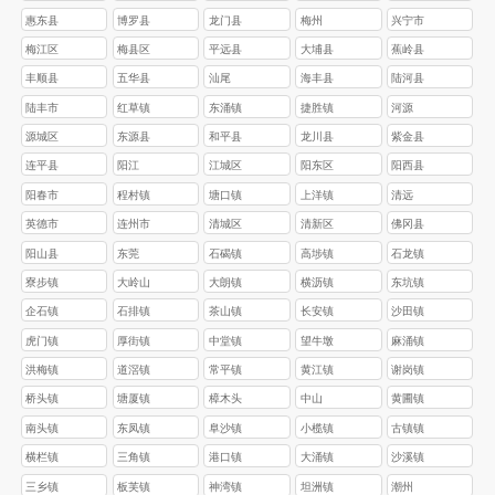
惠东县
博罗县
龙门县
梅州
兴宁市
梅江区
梅县区
平远县
大埔县
蕉岭县
丰顺县
五华县
汕尾
海丰县
陆河县
陆丰市
红草镇
东涌镇
捷胜镇
河源
源城区
东源县
和平县
龙川县
紫金县
连平县
阳江
江城区
阳东区
阳西县
阳春市
程村镇
塘口镇
上洋镇
清远
英德市
连州市
清城区
清新区
佛冈县
阳山县
东莞
石碣镇
高埗镇
石龙镇
寮步镇
大岭山
大朗镇
横沥镇
东坑镇
企石镇
石排镇
茶山镇
长安镇
沙田镇
虎门镇
厚街镇
中堂镇
望牛墩
麻涌镇
洪梅镇
道滘镇
常平镇
黄江镇
谢岗镇
桥头镇
塘厦镇
樟木头
中山
黄圃镇
南头镇
东凤镇
阜沙镇
小榄镇
古镇镇
横栏镇
三角镇
港口镇
大涌镇
沙溪镇
三乡镇
板芙镇
神湾镇
坦洲镇
潮州