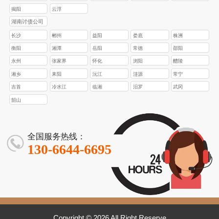
揭阳
云浮
湖南讨债公司
长沙
郴州
益阳
娄底
株洲
衡阳
湘潭
岳阳
常德
邵阳
永州
张家界
怀化
浏阳
醴陵
湘乡
耒阳
沅江
涟源
常宁
吉首
冷水江
临湘
汨罗
武冈
韶山
全国服务热线：
130-6644-6695
Copyright © 2026 All Right Reserve