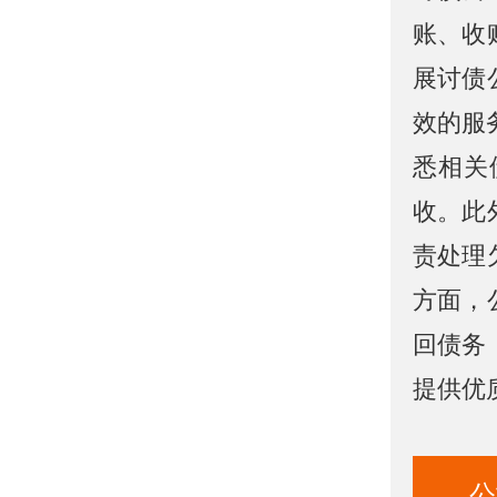
账、收
展讨债
效的服
悉相关
收。此
责处理
方面，
回债务
提供优
公