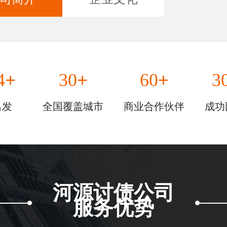
+
+
+
4
30
60
3
出发
全国覆盖城市
商业合作伙伴
成功
河源讨债公司
服务优势