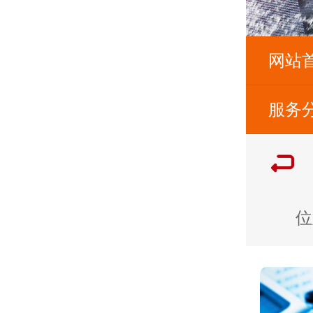
网站
服务
位