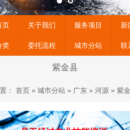
首页
关于我们
服务项目
新
分类
委托流程
城市分站
联
紫金县
置：
首页
»
城市分站
»
广东
»
河源
»
紫