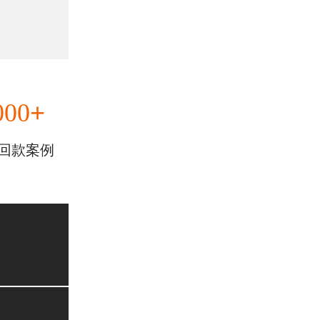
+
000
回款案例