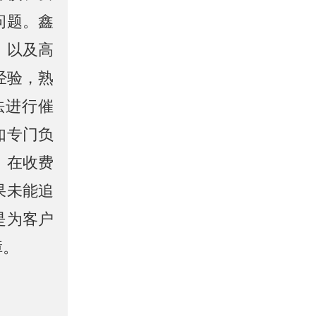
问题。鑫
，以及高
经验，熟
法进行催
如专门负
。在收费
果未能追
是为客户
障。