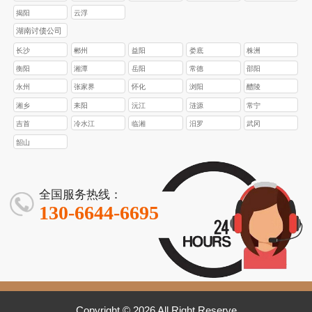
揭阳
云浮
湖南讨债公司
长沙
郴州
益阳
娄底
株洲
衡阳
湘潭
岳阳
常德
邵阳
永州
张家界
怀化
浏阳
醴陵
湘乡
耒阳
沅江
涟源
常宁
吉首
冷水江
临湘
汨罗
武冈
韶山
全国服务热线：
130-6644-6695
Copyright © 2026 All Right Reserve