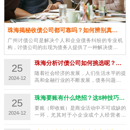
珠海揭秘收债公司都可靠吗？如何辨别真假！
广州讨债公司是解决个人和企业债务纠纷的专业机
构，讨债公司的出现为债务人提供了一种解决债务问
题的途径。广州讨债公司市场…
珠海分析讨债公司如何挑选呢？需要注意什么细节？
25
随着社会经济的发展，人们生活水平的提
2024-12
高和金融行业的不断发展，债务问题也逐
渐突显。在2024年选择一家深圳要账公司
时，消费…
珠海要账有什么绝招？这8种技巧值得学习！
25
要账（即收账）是商业活动中不可或缺的
2024-12
一环，尤其对于小企业或个人经营者来
说，及时催收未付款项是保证经济持续健
康发展的重…