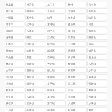
惠东县
博罗县
龙门县
梅州
兴宁市
梅江区
梅县区
平远县
大埔县
蕉岭县
丰顺县
五华县
汕尾
海丰县
陆河县
陆丰市
红草镇
东涌镇
捷胜镇
河源
源城区
东源县
和平县
龙川县
紫金县
连平县
阳江
江城区
阳东区
阳西县
阳春市
程村镇
塘口镇
上洋镇
清远
英德市
连州市
清城区
清新区
佛冈县
阳山县
东莞
石碣镇
高埗镇
石龙镇
寮步镇
大岭山
大朗镇
横沥镇
东坑镇
企石镇
石排镇
茶山镇
长安镇
沙田镇
虎门镇
厚街镇
中堂镇
望牛墩
麻涌镇
洪梅镇
道滘镇
常平镇
黄江镇
谢岗镇
桥头镇
塘厦镇
樟木头
中山
黄圃镇
南头镇
东凤镇
阜沙镇
小榄镇
古镇镇
横栏镇
三角镇
港口镇
大涌镇
沙溪镇
三乡镇
板芙镇
神湾镇
坦洲镇
潮州