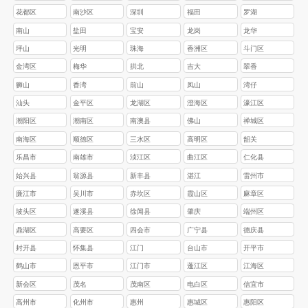
花都区
南沙区
深圳
福田
罗湖
南山
盐田
宝安
龙岗
龙华
坪山
光明
珠海
香洲区
斗门区
金湾区
梅华
拱北
吉大
翠香
狮山
香湾
前山
凤山
湾仔
汕头
金平区
龙湖区
澄海区
濠江区
‌潮阳区
‌潮南区
南澳县
佛山
禅城区
南海区
顺德区
三水区
高明区
韶关
乐昌市
南雄市
浈江区
‌曲江区
‌仁化县
始兴县
翁源县
‌新丰县
湛江
雷州市‌
‌‌廉江市‌
‌‌吴川市
赤坎区‌
‌霞山区‌
‌麻章区‌
‌坡头区‌
‌遂溪县‌
‌徐闻县
肇庆
‌端州区
鼎湖区
高要区
四会市
广宁县
德庆县
封开县
怀集县
江门
台山市
开平市
鹤山市
恩平市
江门市
蓬江区
江海区
新会区
茂名
茂南区
电白区
信宜市
高州市
化州市
惠州
惠城区
惠阳区