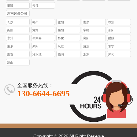
揭阳
云浮
湖南讨债公司
长沙
郴州
益阳
娄底
株洲
衡阳
湘潭
岳阳
常德
邵阳
永州
张家界
怀化
浏阳
醴陵
湘乡
耒阳
沅江
涟源
常宁
吉首
冷水江
临湘
汨罗
武冈
韶山
全国服务热线：
130-6644-6695
Copyright © 2026 All Right Reserve