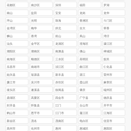
花都区
南沙区
深圳
福田
罗湖
南山
盐田
宝安
龙岗
龙华
坪山
光明
珠海
香洲区
斗门区
金湾区
梅华
拱北
吉大
翠香
狮山
香湾
前山
凤山
湾仔
汕头
金平区
龙湖区
澄海区
濠江区
‌潮阳区
‌潮南区
南澳县
佛山
禅城区
南海区
顺德区
三水区
高明区
韶关
乐昌市
南雄市
浈江区
‌曲江区
‌仁化县
始兴县
翁源县
‌新丰县
湛江
雷州市‌
‌‌廉江市‌
‌‌吴川市
赤坎区‌
‌霞山区‌
‌麻章区‌
‌坡头区‌
‌遂溪县‌
‌徐闻县
肇庆
‌端州区
鼎湖区
高要区
四会市
广宁县
德庆县
封开县
怀集县
江门
台山市
开平市
鹤山市
恩平市
江门市
蓬江区
江海区
新会区
茂名
茂南区
电白区
信宜市
高州市
化州市
惠州
惠城区
惠阳区