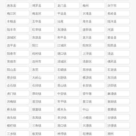
惠东县
博罗县
龙门县
梅州
兴宁市
梅江区
梅县区
平远县
大埔县
蕉岭县
丰顺县
五华县
汕尾
海丰县
陆河县
陆丰市
红草镇
东涌镇
捷胜镇
河源
源城区
东源县
和平县
龙川县
紫金县
连平县
阳江
江城区
阳东区
阳西县
阳春市
程村镇
塘口镇
上洋镇
清远
英德市
连州市
清城区
清新区
佛冈县
阳山县
东莞
石碣镇
高埗镇
石龙镇
寮步镇
大岭山
大朗镇
横沥镇
东坑镇
企石镇
石排镇
茶山镇
长安镇
沙田镇
虎门镇
厚街镇
中堂镇
望牛墩
麻涌镇
洪梅镇
道滘镇
常平镇
黄江镇
谢岗镇
桥头镇
塘厦镇
樟木头
中山
黄圃镇
南头镇
东凤镇
阜沙镇
小榄镇
古镇镇
横栏镇
三角镇
港口镇
大涌镇
沙溪镇
三乡镇
板芙镇
神湾镇
坦洲镇
潮州