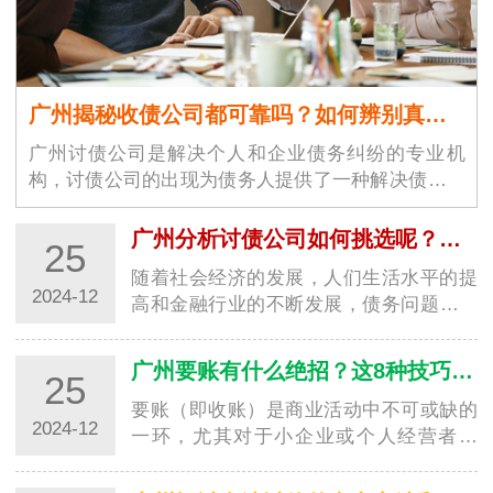
广州揭秘收债公司都可靠吗？如何辨别真假！
广州讨债公司是解决个人和企业债务纠纷的专业机
构，讨债公司的出现为债务人提供了一种解决债务问
题的途径。广州讨债公司市场…
广州分析讨债公司如何挑选呢？需要注意什么细节？
25
随着社会经济的发展，人们生活水平的提
2024-12
高和金融行业的不断发展，债务问题也逐
渐突显。在2024年选择一家深圳要账公司
时，消费…
广州要账有什么绝招？这8种技巧值得学习！
25
要账（即收账）是商业活动中不可或缺的
2024-12
一环，尤其对于小企业或个人经营者来
说，及时催收未付款项是保证经济持续健
康发展的重…