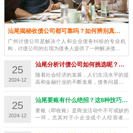
汕尾揭秘收债公司都可靠吗？如何辨别真假！
广州讨债公司是解决个人和企业债务纠纷的专业机
构，讨债公司的出现为债务人提供了一种解决债务问
题的途径。广州讨债公司市场…
汕尾分析讨债公司如何挑选呢？需要注意什么细节？
25
随着社会经济的发展，人们生活水平的提
2024-12
高和金融行业的不断发展，债务问题也逐
渐突显。在2024年选择一家深圳要账公司
时，消费…
汕尾要账有什么绝招？这8种技巧值得学习！
25
要账（即收账）是商业活动中不可或缺的
2024-12
一环，尤其对于小企业或个人经营者来
说，及时催收未付款项是保证经济持续健
康发展的重…