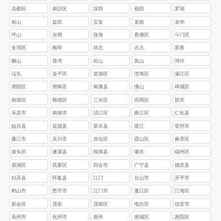
花都区
南沙区
深圳
福田
罗湖
南山
盐田
宝安
龙岗
龙华
坪山
光明
珠海
香洲区
斗门区
金湾区
梅华
拱北
吉大
翠香
狮山
香湾
前山
凤山
湾仔
汕头
金平区
龙湖区
澄海区
濠江区
‌潮阳区
‌潮南区
南澳县
佛山
禅城区
南海区
顺德区
三水区
高明区
韶关
乐昌市
南雄市
浈江区
‌曲江区
‌仁化县
始兴县
翁源县
‌新丰县
湛江
雷州市‌
‌‌廉江市‌
‌‌吴川市
赤坎区‌
‌霞山区‌
‌麻章区‌
‌坡头区‌
‌遂溪县‌
‌徐闻县
肇庆
‌端州区
鼎湖区
高要区
四会市
广宁县
德庆县
封开县
怀集县
江门
台山市
开平市
鹤山市
恩平市
江门市
蓬江区
江海区
新会区
茂名
茂南区
电白区
信宜市
高州市
化州市
惠州
惠城区
惠阳区