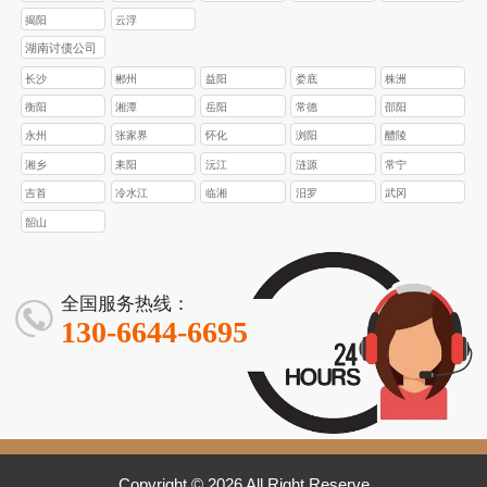
揭阳
云浮
湖南讨债公司
长沙
郴州
益阳
娄底
株洲
衡阳
湘潭
岳阳
常德
邵阳
永州
张家界
怀化
浏阳
醴陵
湘乡
耒阳
沅江
涟源
常宁
吉首
冷水江
临湘
汨罗
武冈
韶山
全国服务热线：
130-6644-6695
Copyright © 2026 All Right Reserve