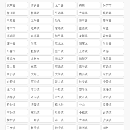
惠东县
博罗县
龙门县
梅州
兴宁市
梅江区
梅县区
平远县
大埔县
蕉岭县
丰顺县
五华县
汕尾
海丰县
陆河县
陆丰市
红草镇
东涌镇
捷胜镇
河源
源城区
东源县
和平县
龙川县
紫金县
连平县
阳江
江城区
阳东区
阳西县
阳春市
程村镇
塘口镇
上洋镇
清远
英德市
连州市
清城区
清新区
佛冈县
阳山县
东莞
石碣镇
高埗镇
石龙镇
寮步镇
大岭山
大朗镇
横沥镇
东坑镇
企石镇
石排镇
茶山镇
长安镇
沙田镇
虎门镇
厚街镇
中堂镇
望牛墩
麻涌镇
洪梅镇
道滘镇
常平镇
黄江镇
谢岗镇
桥头镇
塘厦镇
樟木头
中山
黄圃镇
南头镇
东凤镇
阜沙镇
小榄镇
古镇镇
横栏镇
三角镇
港口镇
大涌镇
沙溪镇
三乡镇
板芙镇
神湾镇
坦洲镇
潮州