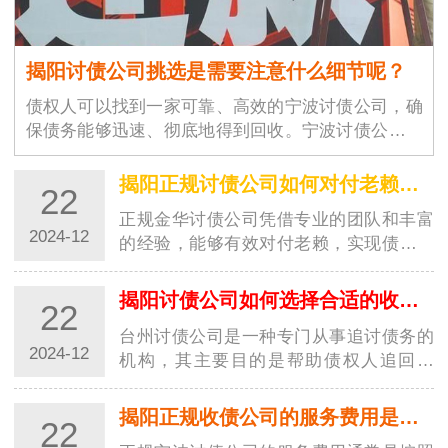
揭阳讨债公司挑选是需要注意什么细节呢？
债权人可以找到一家可靠、高效的宁波讨债公司，确
保债务能够迅速、彻底地得到回收。宁波讨债公司的
选择不仅仅是为了解决眼前的经济问题，更是为了维
护商业环境的稳定与良好运作。随着商业交易的增加
揭阳正规讨债公司如何对付老赖？都有哪些高招？
22
和…
正规金华讨债公司凭借专业的团队和丰富
2024-12
的经验，能够有效对付老赖，实现债务追
讨的目标。这些高招的运用，让讨债行业
更加规范，并为债权人提供了更好的保
揭阳讨债公司如何选择合适的收费方式？
22
障。随着社会经济的发展，讨债行业也越
台州讨债公司是一种专门从事追讨债务的
来越受到…
2024-12
机构，其主要目的是帮助债权人追回欠
款。在选择收费方式时，台州讨债公司需
要考虑多种因素，以确保能够满足客户的
揭阳正规收债公司的服务费用是如何计算的？
22
需求并获得合理的收益。以下是一些常见