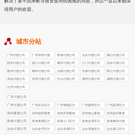
解决了要不回来帐导致资金周转困难的局面，所以一直以来都深
得用户的欢迎。
城市分站
广州讨债公司
广东深圳讨债
珠海讨债公司
汕头讨债公司
佛山讨债公司
公司
韶关讨债公司
湛江讨债公司
肇庆讨债公司
江门讨债公司
茂名讨债公司
惠州讨债公司
梅州讨债公司
汕尾讨债公司
河源讨债公司
阳江讨债公司
清远讨债公司
东莞讨债公司
中山讨债公司
潮州讨债公司
揭阳讨债公司
云浮讨债公司
广东讨债公司
广州讨债公司
广州从化区讨
广州增城区讨
广州越秀区讨
广州荔湾区讨
债公司
债公司
债公司
债公司
深圳要债公司
深圳福田要债
深圳罗湖要债
深圳南山要债
深圳盐田要债
公司
公司
公司
公司
珠海讨债公司
珠海香洲区讨
珠海斗门区讨
珠海金湾区讨
珠海梅华讨债
债公司
债公司
债公司
公司
汕头讨债公司
汕头金平区讨
汕头龙湖区讨
汕头澄海区讨
汕头濠江区讨