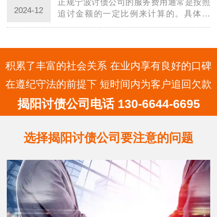
正规宁波讨债公司的服务费用通常是按照
的收费方…
2024-12
追讨金额的一定比例来计算的。具体来
说，服务费用通常由以下几个方面组成：
追讨费率：这是正规宁波讨债公司收取的
主要费用，通常是按照追讨金额的固定比
例来计算…
积累了丰富的社会关系 在业内享有良好的口碑
在遵纪守法的前提下 短时间内为客户追回欠款
揭阳讨债公司电话 130-6644-6695
选择揭阳讨债公司要注意的问题