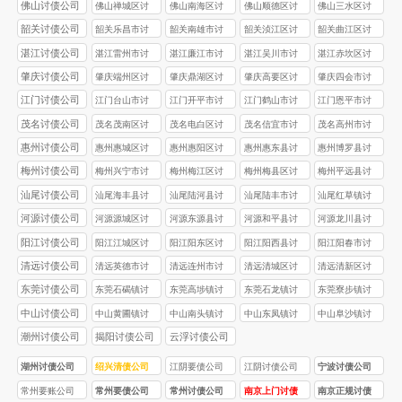
债公司
债公司
债公司
债公司
佛山讨债公司
佛山禅城区讨
佛山南海区讨
佛山顺德区讨
佛山三水区讨
债公司
债公司
债公司
债公司
韶关讨债公司
韶关乐昌市讨
韶关南雄市讨
韶关浈江区讨
韶关‌曲江区讨
债公司
债公司
债公司
债公司
湛江讨债公司
湛江雷州市‌讨
湛江‌‌廉江市‌讨
湛江‌‌吴川市讨
湛江赤坎区‌讨
债公司
债公司
债公司
债公司
肇庆讨债公司
肇庆‌端州区讨
肇庆鼎湖区讨
肇庆高要区讨
肇庆四会市讨
债公司
债公司
债公司
债公司
江门讨债公司
江门台山市讨
江门开平市讨
江门鹤山市讨
江门恩平市讨
债公司
债公司
债公司
债公司
茂名讨债公司
茂名茂南区讨
茂名电白区讨
茂名信宜市讨
茂名高州市讨
债公司
债公司
债公司
债公司
惠州讨债公司
惠州惠城区讨
惠州惠阳区讨
惠州惠东县讨
惠州博罗县讨
债公司
债公司
债公司
债公司
梅州讨债公司
梅州兴宁市讨
梅州梅江区讨
梅州梅县区讨
梅州平远县讨
债公司
债公司
债公司
债公司
汕尾讨债公司
汕尾海丰县讨
汕尾陆河县讨
汕尾陆丰市讨
汕尾红草镇讨
债公司
债公司
债公司
债公司
河源讨债公司
河源源城区讨
河源东源县讨
河源和平县讨
河源龙川县讨
债公司
债公司
债公司
债公司
阳江讨债公司
阳江江城区讨
阳江阳东区讨
阳江阳西县讨
阳江阳春市讨
债公司
债公司
债公司
债公司
清远讨债公司
清远英德市讨
清远连州市讨
清远清城区讨
清远清新区讨
债公司
债公司
债公司
债公司
东莞讨债公司
东莞石碣镇讨
东莞高埗镇讨
东莞石龙镇讨
东莞寮步镇讨
债公司
债公司
债公司
债公司
中山讨债公司
中山黄圃镇讨
中山南头镇讨
中山东凤镇讨
中山阜沙镇讨
债公司
债公司
债公司
债公司
潮州讨债公司
揭阳讨债公司
云浮讨债公司
湖州讨债公司
绍兴清债公司
江阴要债公司
江阴讨债公司
宁波讨债公司
常州要账公司
常州要债公司
常州讨债公司
南京上门讨债
南京正规讨债