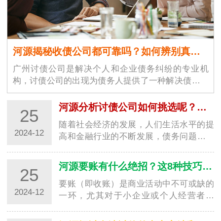
河源揭秘收债公司都可靠吗？如何辨别真假！
广州讨债公司是解决个人和企业债务纠纷的专业机
构，讨债公司的出现为债务人提供了一种解决债务问
题的途径。广州讨债公司市场…
河源分析讨债公司如何挑选呢？需要注意什么细节？
25
随着社会经济的发展，人们生活水平的提
2024-12
高和金融行业的不断发展，债务问题也逐
渐突显。在2024年选择一家深圳要账公司
时，消费…
河源要账有什么绝招？这8种技巧值得学习！
25
要账（即收账）是商业活动中不可或缺的
2024-12
一环，尤其对于小企业或个人经营者来
说，及时催收未付款项是保证经济持续健
康发展的重…