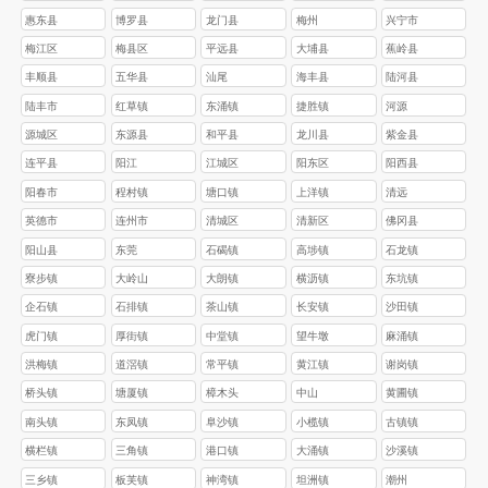
惠东县
博罗县
龙门县
梅州
兴宁市
梅江区
梅县区
平远县
大埔县
蕉岭县
丰顺县
五华县
汕尾
海丰县
陆河县
陆丰市
红草镇
东涌镇
捷胜镇
河源
源城区
东源县
和平县
龙川县
紫金县
连平县
阳江
江城区
阳东区
阳西县
阳春市
程村镇
塘口镇
上洋镇
清远
英德市
连州市
清城区
清新区
佛冈县
阳山县
东莞
石碣镇
高埗镇
石龙镇
寮步镇
大岭山
大朗镇
横沥镇
东坑镇
企石镇
石排镇
茶山镇
长安镇
沙田镇
虎门镇
厚街镇
中堂镇
望牛墩
麻涌镇
洪梅镇
道滘镇
常平镇
黄江镇
谢岗镇
桥头镇
塘厦镇
樟木头
中山
黄圃镇
南头镇
东凤镇
阜沙镇
小榄镇
古镇镇
横栏镇
三角镇
港口镇
大涌镇
沙溪镇
三乡镇
板芙镇
神湾镇
坦洲镇
潮州