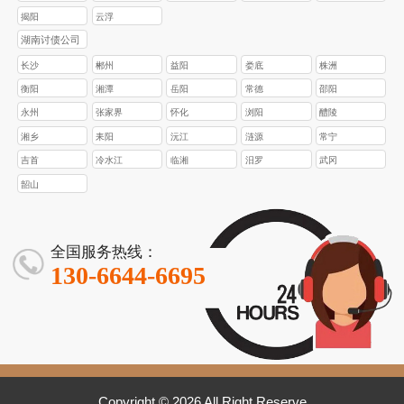
揭阳
云浮
湖南讨债公司
长沙
郴州
益阳
娄底
株洲
衡阳
湘潭
岳阳
常德
邵阳
永州
张家界
怀化
浏阳
醴陵
湘乡
耒阳
沅江
涟源
常宁
吉首
冷水江
临湘
汨罗
武冈
韶山
全国服务热线：
130-6644-6695
Copyright © 2026 All Right Reserve