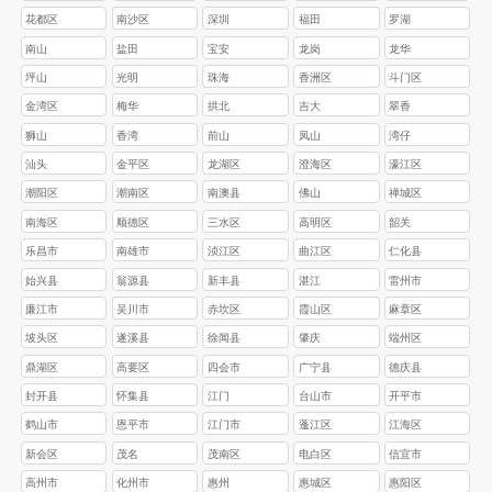
花都区
南沙区
深圳
福田
罗湖
南山
盐田
宝安
龙岗
龙华
坪山
光明
珠海
香洲区
斗门区
金湾区
梅华
拱北
吉大
翠香
狮山
香湾
前山
凤山
湾仔
汕头
金平区
龙湖区
澄海区
濠江区
‌潮阳区
‌潮南区
南澳县
佛山
禅城区
南海区
顺德区
三水区
高明区
韶关
乐昌市
南雄市
浈江区
‌曲江区
‌仁化县
始兴县
翁源县
‌新丰县
湛江
雷州市‌
‌‌廉江市‌
‌‌吴川市
赤坎区‌
‌霞山区‌
‌麻章区‌
‌坡头区‌
‌遂溪县‌
‌徐闻县
肇庆
‌端州区
鼎湖区
高要区
四会市
广宁县
德庆县
封开县
怀集县
江门
台山市
开平市
鹤山市
恩平市
江门市
蓬江区
江海区
新会区
茂名
茂南区
电白区
信宜市
高州市
化州市
惠州
惠城区
惠阳区