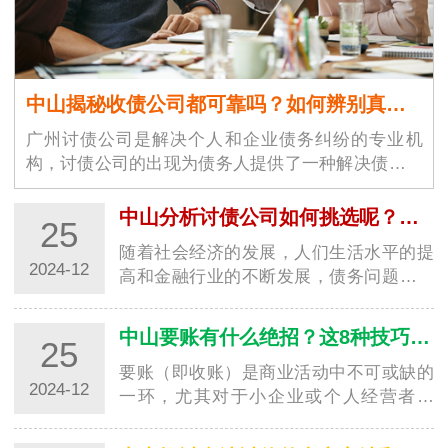
中山揭秘收债公司都可靠吗？如何辨别真假！
广州讨债公司是解决个人和企业债务纠纷的专业机
构，讨债公司的出现为债务人提供了一种解决债务问
题的途径。广州讨债公司市场…
中山分析讨债公司如何挑选呢？需要注意什么细节？
25
随着社会经济的发展，人们生活水平的提
2024-12
高和金融行业的不断发展，债务问题也逐
渐突显。在2024年选择一家深圳要账公司
时，消费…
中山要账有什么绝招？这8种技巧值得学习！
25
要账（即收账）是商业活动中不可或缺的
2024-12
一环，尤其对于小企业或个人经营者来
说，及时催收未付款项是保证经济持续健
康发展的重…