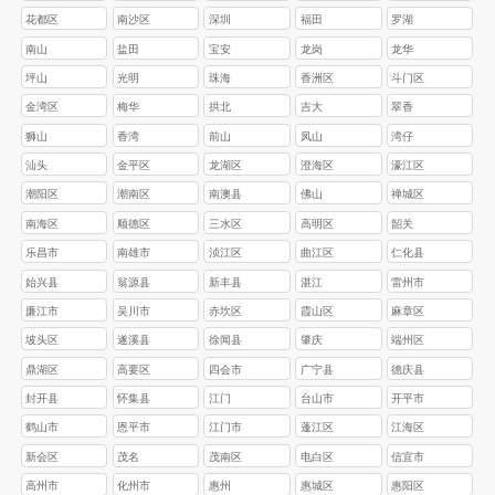
花都区
南沙区
深圳
福田
罗湖
南山
盐田
宝安
龙岗
龙华
坪山
光明
珠海
香洲区
斗门区
金湾区
梅华
拱北
吉大
翠香
狮山
香湾
前山
凤山
湾仔
汕头
金平区
龙湖区
澄海区
濠江区
‌潮阳区
‌潮南区
南澳县
佛山
禅城区
南海区
顺德区
三水区
高明区
韶关
乐昌市
南雄市
浈江区
‌曲江区
‌仁化县
始兴县
翁源县
‌新丰县
湛江
雷州市‌
‌‌廉江市‌
‌‌吴川市
赤坎区‌
‌霞山区‌
‌麻章区‌
‌坡头区‌
‌遂溪县‌
‌徐闻县
肇庆
‌端州区
鼎湖区
高要区
四会市
广宁县
德庆县
封开县
怀集县
江门
台山市
开平市
鹤山市
恩平市
江门市
蓬江区
江海区
新会区
茂名
茂南区
电白区
信宜市
高州市
化州市
惠州
惠城区
惠阳区