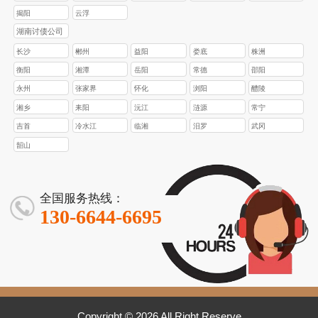
揭阳
云浮
湖南讨债公司
长沙
郴州
益阳
娄底
株洲
衡阳
湘潭
岳阳
常德
邵阳
永州
张家界
怀化
浏阳
醴陵
湘乡
耒阳
沅江
涟源
常宁
吉首
冷水江
临湘
汨罗
武冈
韶山
全国服务热线：
130-6644-6695
Copyright © 2026 All Right Reserve