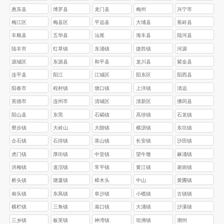
惠东县
博罗县
龙门县
梅州
兴宁市
梅江区
梅县区
平远县
大埔县
蕉岭县
丰顺县
五华县
汕尾
海丰县
陆河县
陆丰市
红草镇
东涌镇
捷胜镇
河源
源城区
东源县
和平县
龙川县
紫金县
连平县
阳江
江城区
阳东区
阳西县
阳春市
程村镇
塘口镇
上洋镇
清远
英德市
连州市
清城区
清新区
佛冈县
阳山县
东莞
石碣镇
高埗镇
石龙镇
寮步镇
大岭山
大朗镇
横沥镇
东坑镇
企石镇
石排镇
茶山镇
长安镇
沙田镇
虎门镇
厚街镇
中堂镇
望牛墩
麻涌镇
洪梅镇
道滘镇
常平镇
黄江镇
谢岗镇
桥头镇
塘厦镇
樟木头
中山
黄圃镇
南头镇
东凤镇
阜沙镇
小榄镇
古镇镇
横栏镇
三角镇
港口镇
大涌镇
沙溪镇
三乡镇
板芙镇
神湾镇
坦洲镇
潮州